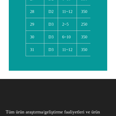
28
D2
11~12
350
450
71
29
D3
2~5
250
350
52
30
D3
6~10
350
450
66
31
D3
11~12
350
450
76
Tüm ürün araştırma/geliştirme faaliyetleri ve ürün