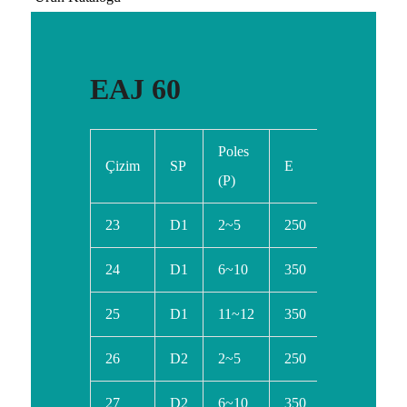
EAJ 60
Poles
Çizim
SP
E
F
L
(P)
23
D1
2~5
250
350
47
24
D1
6~10
350
450
61
25
D1
11~12
350
450
71
26
D2
2~5
250
350
47
27
D2
6~10
350
450
61